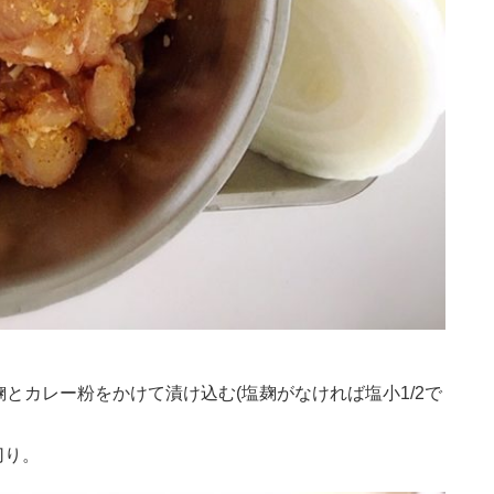
とカレー粉をかけて漬け込む(塩麹がなければ塩小1/2で
切り。