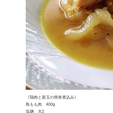
《鶏肉と新玉の簡単煮込み》
鳥もも肉 400g
塩麹 大2