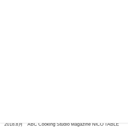
略歴
略歴のご紹介
2017年11月 枚方市立地域活性化支援センター主催 枚
方つーしん参画 『枚方ビジネスカフェ』講演
2018.8月 ABC Cooking Studio Magazine NICO TABLE